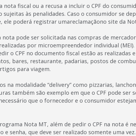
da nota fiscal ou a recusa a incluir o CPF do consu
ão sujeitas às penalidades. Caso o consumidor se d
, ele poderá registrar umareclamaçãono site da No
a nota pode ser solicitada nas compras de mercado
realizadas por microempreendedor individual (MEI).
edir o CPF no documento fiscal estão as realizadas
tos, bares, restaurante, padarias, postos de combus
artigos para viagem.
s na modalidade “delivery” como pizzarias, lanchon
lturas também são exemplo em que o CPF pode ser so
 necessário que o fornecedor e o consumidor esteja
programa Nota MT, além de pedir o CPF na nota é n
o e senha, que deve ser realizado somente uma vez.