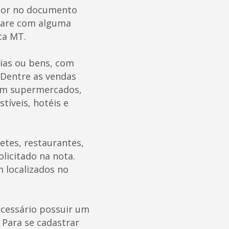
midor no documento
epare com alguma
ta MT.
rias ou bens, com
 Dentre as vendas
 em supermercados,
tíveis, hotéis e
etes, restaurantes,
licitado na nota.
m localizados no
ecessário possuir um
 Para se cadastrar