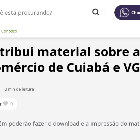
Cha
e Conosco
stribui material sobre 
mércio de Cuiabá e V
3 min de leitura
r
0
m poderão fazer o download e a impressão do mater