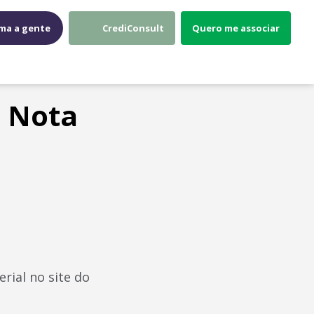
ma a gente
CrediConsult
Quero me associar
a Nota
G
ial no site do