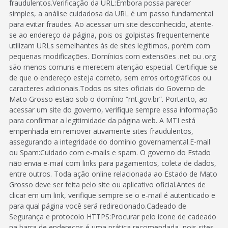
fraudulentos.Verificação da URL:Embora possa parecer
simples, a análise cuidadosa da URL é um passo fundamental
para evitar fraudes. Ao acessar um site desconhecido, atente-
se ao endereço da página, pois os golpistas frequentemente
utilizam URLs semelhantes às de sites legítimos, porém com
pequenas modificações. Domínios com extensões .net ou .org
são menos comuns e merecem atenção especial. Certifique-se
de que o endereço esteja correto, sem erros ortográficos ou
caracteres adicionais.Todos os sites oficiais do Governo de
Mato Grosso estão sob o domínio “mt.gov.br”. Portanto, ao
acessar um site do governo, verifique sempre essa informação
para confirmar a legitimidade da página web. A MTI está
empenhada em remover ativamente sites fraudulentos,
assegurando a integridade do domínio governamental.E-mail
ou Spam:Cuidado com e-mails e spam. O governo do Estado
não envia e-mail com links para pagamentos, coleta de dados,
entre outros. Toda ação online relacionada ao Estado de Mato
Grosso deve ser feita pelo site ou aplicativo oficial.Antes de
clicar em um link, verifique sempre se o e-mail é autenticado e
para qual página você será redirecionado.Cadeado de
Segurança e protocolo HTTPS:Procurar pelo ícone de cadeado
na barra de endereços é uma prática recomendada, pois sites