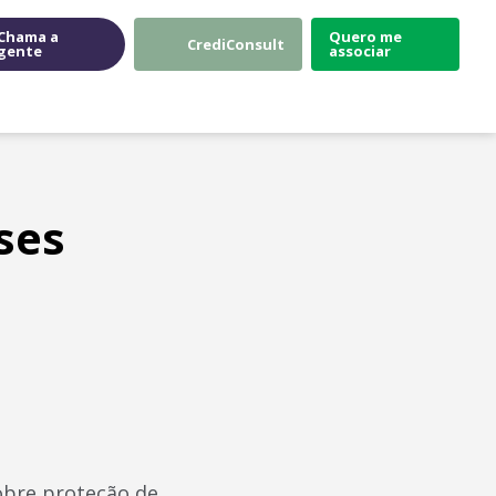
Chama a
Quero me
CrediConsult
gente
associar
ses
sobre proteção de