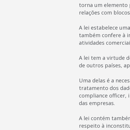
torna um elemento p
relações com bloco
A lei estabelece um
também confere à in
atividades comerciai
A lei tem a virtude
de outros países, a
Uma delas é a nece
tratamento dos dado
compliance officer, 
das empresas.
A lei contém també
respeito à inconstit