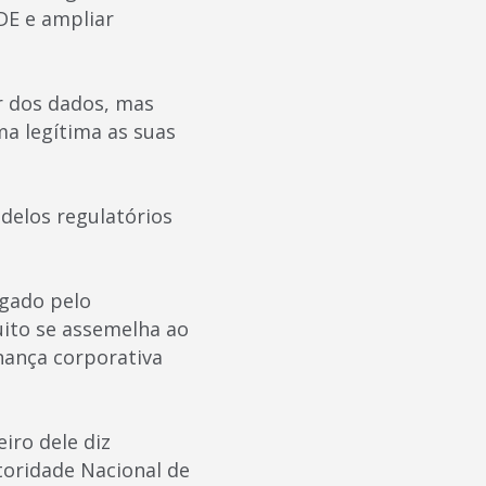
DE e ampliar
r dos dados, mas
ma legítima as suas
delos regulatórios
gado pelo
uito se assemelha ao
rnança corporativa
ro dele diz
utoridade Nacional de