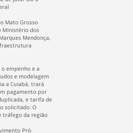
eral
do Mato Grosso
o Ministério dos
onMarques Mendonça,
nfraestrutura
r o empenho e a
estudos e modelagem
a a Cuiabá, trará
 com pagamento por
plicada, e tarifa de
 solicitado. O
 tráfego da região.
vimento Pró-