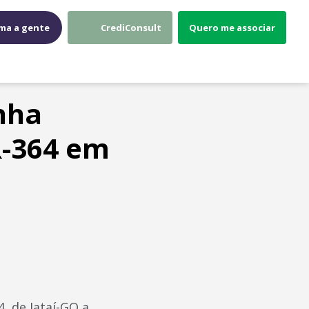
ma a gente
CrediConsult
Quero me associar
nha
R-364 em
, de Jataí-GO a