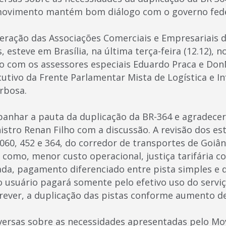
ovimento mantém bom diálogo com o governo fed
eração das Associações Comerciais e Empresariais 
, esteve em Brasília, na última terça-feira (12.12), n
do com os assessores especiais Eduardo Praca e D
utivo da Frente Parlamentar Mista de Logística e I
arbosa.
panhar a pauta da duplicação da BR-364 e agradece
nistro Renan Filho com a discussão. A revisão dos 
60, 452 e 364, do corredor de transportes de Goiâni
 como, menor custo operacional, justiça tarifária
a, pagamento diferenciado entre pista simples e du
 usuário pagará somente pelo efetivo uso do serviço
prever, a duplicação das pistas conforme aumento de
versas sobre as necessidades apresentadas pelo Mo