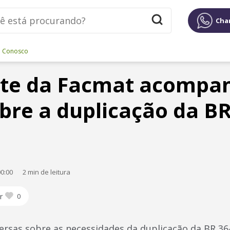
Cha
e Conosco
nte da Facmat acompa
bre a duplicação da B
0:00
2 min de leitura
r
0
rsas sobre as necessidades da duplicação da BR 364