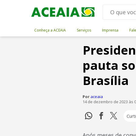
Conheça a ACEAIA
Serviços
Imprensa
Fal
Preside
pauta so
Brasília
Por
aceaia
14 de dezembro de 2023 às 0
Curti
Após meses de conve