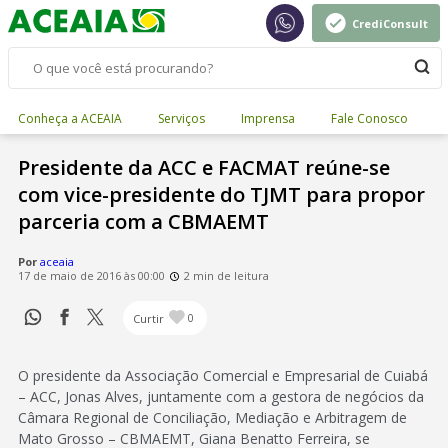
CrediConsult
Conheça a ACEAIA
Serviços
Imprensa
Fale Conosco
Presidente da ACC e FACMAT reúne-se
com vice-presidente do TJMT para propor
parceria com a CBMAEMT
Por
aceaia
17 de maio de 2016 às 00:00
2 min de leitura
Curtir
0
O presidente da Associação Comercial e Empresarial de Cuiabá
– ACC, Jonas Alves, juntamente com a gestora de negócios da
Câmara Regional de Conciliação, Mediação e Arbitragem de
Mato Grosso – CBMAEMT, Giana Benatto Ferreira, se