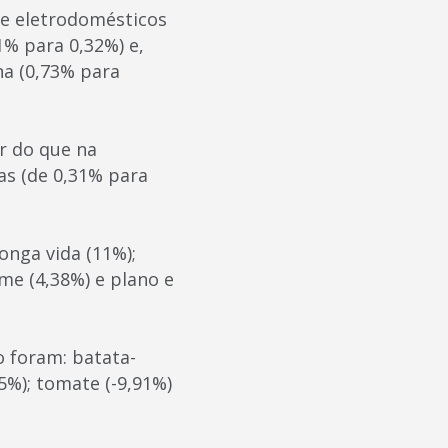
de eletrodomésticos
1% para 0,32%) e,
na (0,73% para
r do que na
as (de 0,31% para
onga vida (11%);
me (4,38%) e plano e
o foram: batata-
75%); tomate (-9,91%)