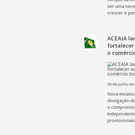
ser uma nec
crescer e pe
ACEAIA la
fortalecer
o comércio
30 de junho de
Nova iniciati
divulgação d
o compromiss
independent
promocionais