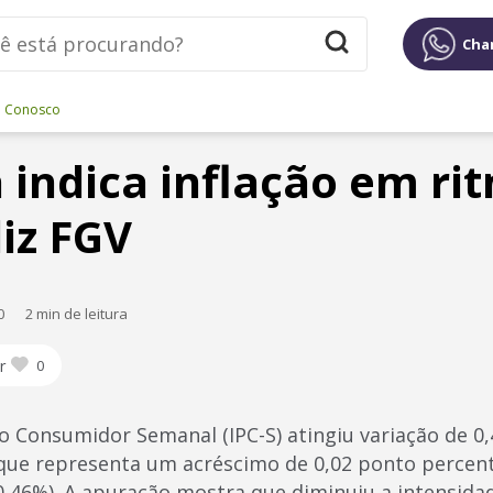
Cha
e Conosco
 indica inflação em ri
iz FGV
0
2 min de leitura
r
0
ao Consumidor Semanal (IPC-S) atingiu variação de 0
 que representa um acréscimo de 0,02 ponto percen
0,46%). A apuração mostra que diminuiu a intensidad