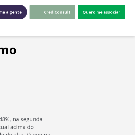
ma a gente
CrediConsult
Quero me associar
tmo
,48%, na segunda
tual acima do
e de alta, já que na