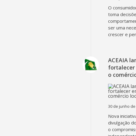
O consumidor
toma decisõe
comportament
ser uma nec
crescer e pe
ACEAIA la
fortalecer
o comércio
30 de junho de
Nova iniciati
divulgação d
o compromiss
independent