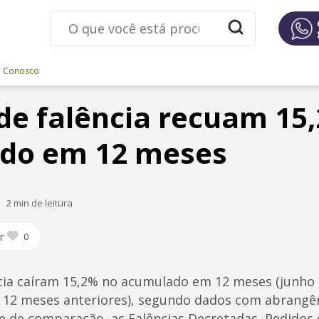
e Conosco
de falência recuam 15
do em 12 meses
2 min de leitura
r
0
cia caíram 15,2% no acumulado em 12 meses (junho 
 12 meses anteriores), segundo dados com abrangên
se de comparação, as Falências Decretadas, Pedidos