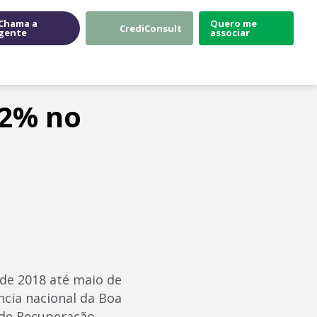
Chama a
Quero me
CrediConsult
gente
associar
,2% no
de 2018 até maio de
cia nacional da Boa
 de Recuperação