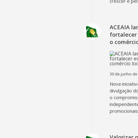
crescer e pe
ACEAIA la
fortalecer
o comércio
30 de junho de
Nova iniciati
divulgação d
o compromiss
independent
promocionais
Valorizar 