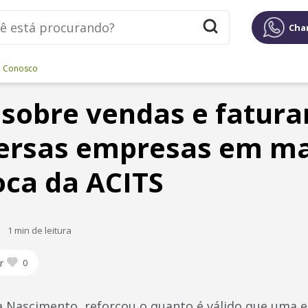
Cha
e Conosco
 sobre vendas e fatur
versas empresas em m
oca da ACITS
1 min de leitura
r
0
a Nascimento, reforçou o quanto é válido que uma 