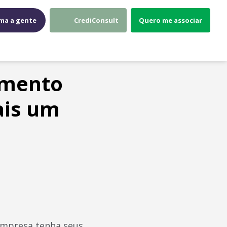
ma a gente
CrediConsult
Quero me associar
amento
ais um
empresa tenha seus