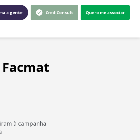
ma a gente
CrediConsult
Quero me associar
a Facmat
riram à campanha
a