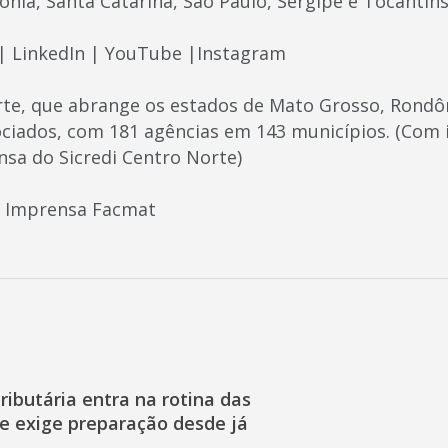
nia, Santa Catarina, São Paulo, Sergipe e Tocantins
| LinkedIn | YouTube |Instagram
rte, que abrange os estados de Mato Grosso, Rondôn
ociados, com 181 agências em 143 municípios. (Com
nsa do Sicredi Centro Norte)
e Imprensa Facmat
ibutária entra na rotina das
e exige preparação desde já