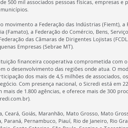
de 500 mil associados pessoas físicas, empresas e p
 municípios.
 movimento a Federação das Indústrias (Fiemt), a 
ria (Famato), a Federação do Comércio, Bens, Serviç
Federação das Câmaras de Dirigentes Lojistas (FCDL
quenas Empresas (Sebrae MT).
tituição financeira cooperativa comprometida com 
om o desenvolvimento das regiões onde atua. O mod
articipação dos mais de 4,5 milhões de associados, o
egócio. Com presença nacional, o Sicredi está em 2
m mais de 1.800 agências, e oferece mais de 300 pro
redi.com.br).
ia, Ceará, Goiás, Maranhão, Mato Grosso, Mato Gros
a, Paraná, Pernambuco, Piauí, Rio de Janeiro, Rio Gr