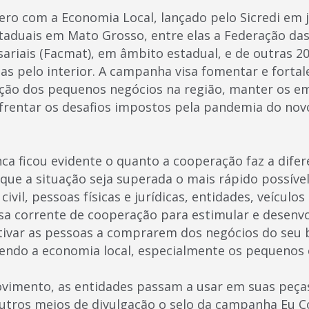
o com a Economia Local, lançado pelo Sicredi em 
staduais em Mato Grosso, entre elas a Federação da
ariais (Facmat), em âmbito estadual, e de outras 20
as pelo interior. A campanha visa fomentar e forta
zação dos pequenos negócios na região, manter os e
nfrentar os desafios impostos pela pandemia do nov
ca ficou evidente o quanto a cooperação faz a difer
que a situação seja superada o mais rápido possíve
civil, pessoas físicas e jurídicas, entidades, veícul
sa corrente de cooperação para estimular e desenv
entivar as pessoas a comprarem dos negócios do seu 
ecendo a economia local, especialmente os pequeno
vimento, as entidades passam a usar em suas peça
outros meios de divulgação o selo da campanha Eu 