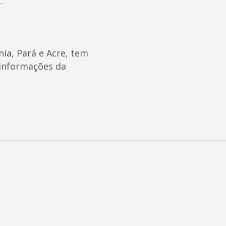
.
ia, Pará e Acre, tem
 informações da