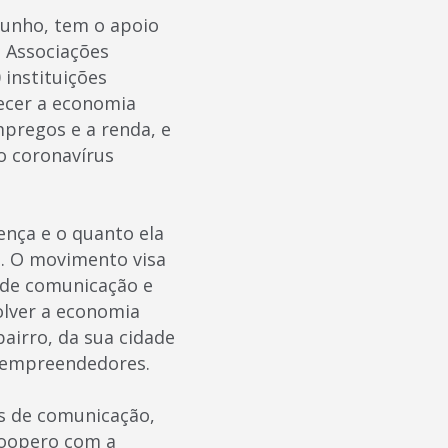
junho, tem o apoio
s Associações
 instituições
lecer a economia
mpregos e a renda, e
o coronavírus
ença e o quanto ela
l. O movimento visa
os de comunicação e
olver a economia
bairro, da sua cidade
s empreendedores.
s de comunicação,
Coopero com a