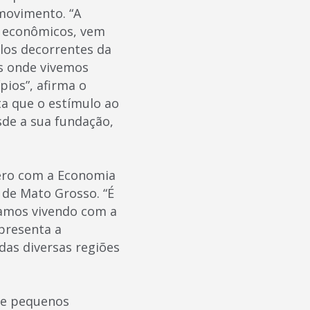
movimento. “A
s econômicos, vem
los decorrentes da
es onde vivemos
ios”, afirma o
ta que o estímulo ao
sde a sua fundação,
pero com a Economia
 de Mato Grosso. “É
amos vivendo com a
presenta a
as diversas regiões
de pequenos