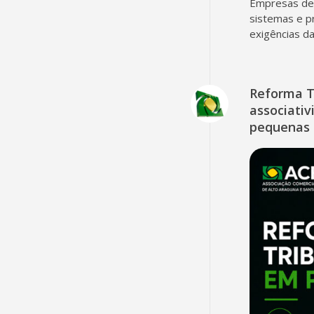
Empresas dev
sistemas e p
exigências d
Reforma T
associativ
pequenas