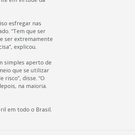
ciso esfregar nas
ado. “Tem que ser
ode ser extremamente
isa”, explicou.
m simples aperto de
eio que se utilizar
risco”, disse. “O
epois, na maioria.
il em todo o Brasil.