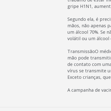
gripe H1N1, aumento
Segundo ela, é preci
mãos, não apenas pa
um álcool 70%. Se n
volátil ou um álcool
TransmissãoO médico
mão pode transmitir 
de contato com uma p
vírus se transmite 
Exceto crianças, qu
A campanha de vacin