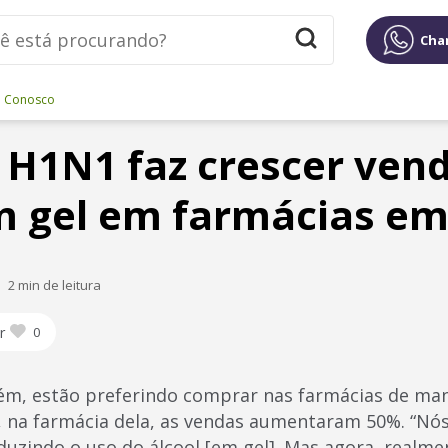
Cha
e Conosco
H1N1 faz crescer ven
m gel em farmácias e
2 min de leitura
r
0
rém, estão preferindo comprar nas farmácias de man
, na farmácia dela, as vendas aumentaram 50%. “Nó
duzindo o uso do álcool [em gel]. Mas agora, realm