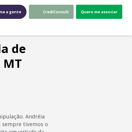
ma a gente
CrediConsult
Quero me associar
da de
m MT
ipulação. Andréia
s sempre tivemos o
ente em virtude da