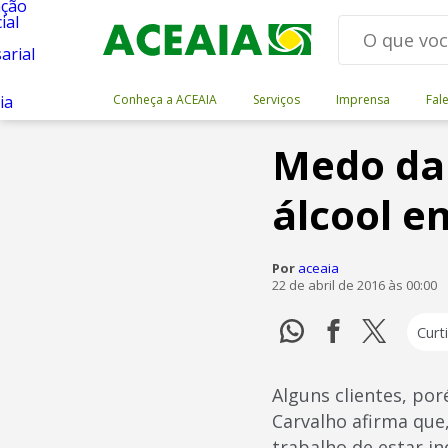
Conheça a ACEAIA
Serviços
Imprensa
Fal
Medo da 
álcool e
Por
aceaia
22 de abril de 2016 às 00:00
Curti
Alguns clientes, po
Carvalho afirma que
trabalho de estar in