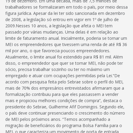
19 de dezembro. Em uma década, mais de 7,5 milhões de
trabalhadores se formalizaram em todo o país, por meio dessa
figura jurídica. Apesar da lei ter sido sancionada em dezembro
de 2008, a legislação só entrou em vigor em 1º de julho de
2009.Nesses 10 anos, a legislação que afeta o MEI tem
passado por várias mudanças. Uma delas é em relação ao
limite de faturamento anual. Inicialmente, poderia se tornar um
MEI os empreendedores que tivessem uma renda de até R$ 36
mil por ano, o que favorecia poucos empreendedores.
Atualmente, o limite anual foi estendido para R$ 81 mil. Além
disso, o empreendedor que quer se tornar MEI, não pode ter
sócio, precisa trabalhar sozinho ou ter no máximo um
empregado e atuar com ocupações permitidas pela Lei.“De
acordo com pesquisa feita pelo Sebrae sobre o perfil do MEI,
mais de 70% dos empresários entrevistados afirmaram que a
formalização contribuiu para que eles passassem a vender
mais e propiciou melhores condições de compra”, destaca o
presidente do Sebrae, Guilherme Afif Domingos. Segundo ele,
o país deve continuar presenciando o crescimento do número
de MEI pelos próximos anos. “Temos acompanhado a
migração de beneficiários do programa Bolsa Família para o
MEI, o que caracteriza um movimento de porta de entrada