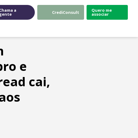
Chama a
Quero me
CrediConsult
gente
associar
m
bro e
read cai,
 aos