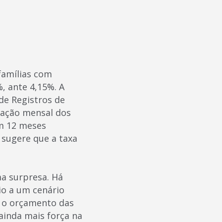
famílias com
, ante 4,15%. A
de Registros de
ração mensal dos
em 12 meses
sugere que a taxa
ma surpresa. Há
io a um cenário
 o orçamento das
ainda mais força na