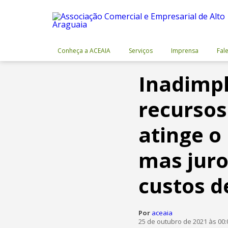
Conheça a ACEAIA
Serviços
Imprensa
Fal
Inadimpl
recursos
atinge o
mas juro
custos d
Por
aceaia
25 de outubro de 2021 às 00: