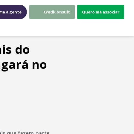
ma a gente
CrediConsult
Quero me associar
is do
ngará no
ais que fazem parte