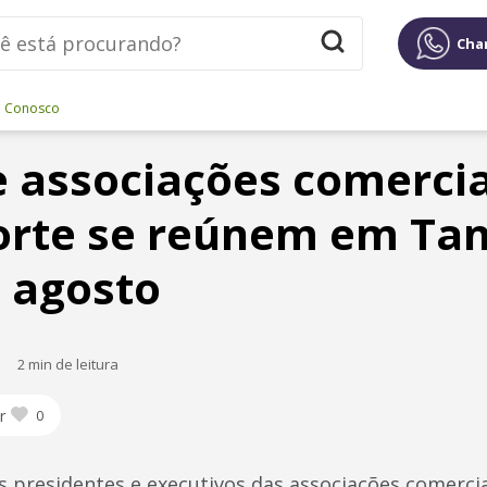
Cha
e Conosco
 associações comercia
orte se reúnem em Ta
e agosto
2 min de leitura
r
0
s presidentes e executivos das associações comerci