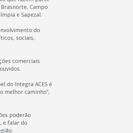
, Brasnorte, Campo
ímpia e Sapezal.
senvolvimento do
icos, sociais,
ações comerciais
ouvidos.
el do Integra ACES é
s o melhor caminho”,
ções poderão
 e falar do
gião.