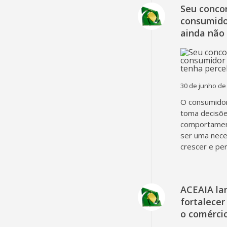
Seu concor
consumido
ainda não
30 de junho de
O consumidor
toma decisõe
comportament
ser uma nec
crescer e pe
ACEAIA la
fortalecer
o comércio