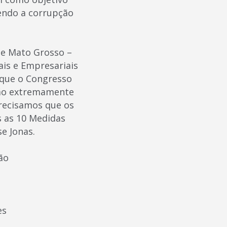
endo a corrupção
de Mato Grosso –
ais e Empresariais
 que o Congresso
são extremamente
Precisamos que os
s as 10 Medidas
se Jonas.
ão
es