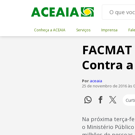
Conheça a ACEAIA
Serviços
Imprensa
Fal
FACMAT 
Contra a
Por
aceaia
25 de novembro de 2016 às 0
Curti
Na próxima terça-fei
o Ministério Públic
milhões de pessoas 