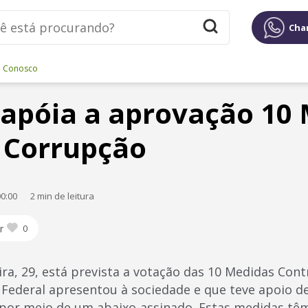
Cha
e Conosco
apóia a aprovação 10
 Corrupção
0:00
2 min de leitura
r
0
ra, 29, está prevista a votação das 10 Medidas Con
o Federal apresentou à sociedade e que teve apoio d
por meio de um abaixo-assinado. Estas medidas tê