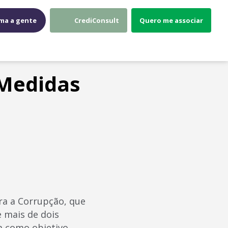
ma a gente
CrediConsult
Quero me associar
 Medidas
tra a Corrupção, que
e mais de dois
m como objetivo