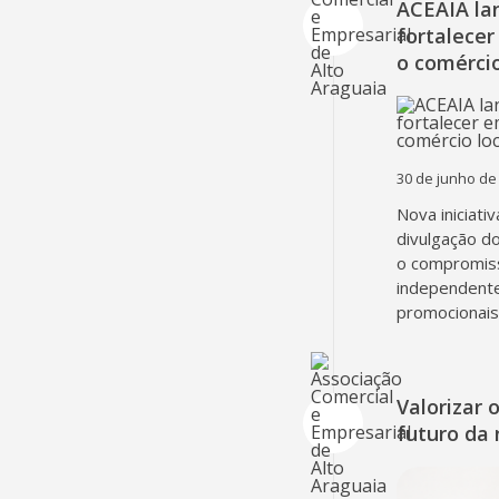
ACEAIA la
fortalecer
o comércio
30 de junho de
Nova iniciati
divulgação d
o compromiss
independent
promocionais
Valorizar 
futuro da 