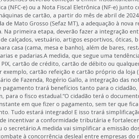
ca (NFC-e) ou a Nota Fiscal Eletrônica (NF-e) junt
quinas de cartão, a partir do mês de abril de 202
da de Mato Grosso (Sefaz MT), a adequação à nova re
. Na primeira etapa, deverão fazer a integração ent
de calçados, vestuário, artigos esportivos, óticas, 
para casa (cama, mesa e banho), além de bares, rest
tarias e padarias.A medida, que segue uma tendência
IX, cartão de crédito, cartão de débito ou qualque
 exemplo, cartão refeição e cartão próprio da loja (
rio de Fazenda, Rogério Gallo, a integração das not
e pagamento trará benefícios tanto para o cidadão,
 para o fisco estadual.“O cidadão terá o documento
stante em que fizer o pagamento, sem ter que fica
o. Tudo estará integrado! E isso trará simplificaçã
de incentivar a conformidade tributária e fortalece
 o secretário.A medida vai simplificar a emissão do
 combate à concorrência desleal entre empresas d