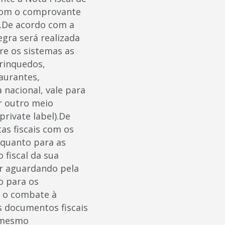
o com o comprovante
4.De acordo com a
gra será realizada
re os sistemas as
brinquedos,
aurantes,
 nacional, vale para
r outro meio
private label).De
as fiscais com os
 quanto para as
 fiscal da sua
r aguardando pela
o para os
r o combate à
s documentos fiscais
o mesmo