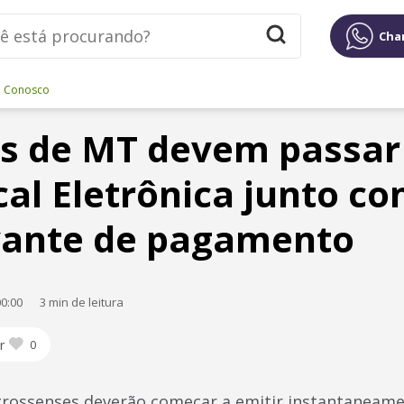
Cha
e Conosco
 de MT devem passar 
cal Eletrônica junto c
ante de pagamento
0:00
3 min de leitura
r
0
ossenses deverão começar a emitir instantaneamen