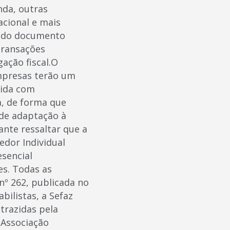
nda, outras
acional e mais
o do documento
 transações
ação fiscal.O
empresas terão um
tida com
a, de forma que
 de adaptação à
ante ressaltar que a
edor Individual
sencial
es. Todas as
nº 262, publicada no
bilistas, a Sefaz
trazidas pela
 Associação