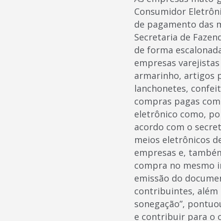
Consumidor Eletrôni
de pagamento das má
Secretaria de Fazen
de forma escalonada
empresas varejistas 
armarinho, artigos 
lanchonetes, confei
compras pagas com P
eletrônico como, por
acordo com o secretá
meios eletrônicos d
empresas e, também,
compra no mesmo in
emissão do document
contribuintes, além 
sonegação”, pontuou
e contribuir para o