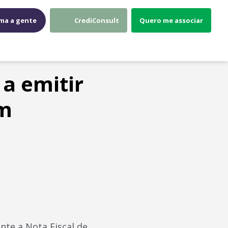
ma a gente
CrediConsult
Quero me associar
a emitir
om
te a Nota Fiscal de