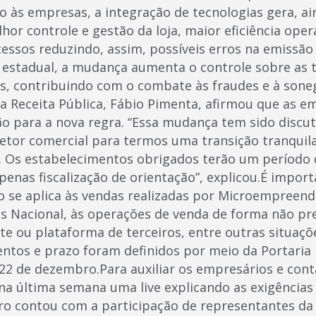
 às empresas, a integração de tecnologias gera, ai
or controle e gestão da loja, maior eficiência oper
essos reduzindo, assim, possíveis erros na emissã
sco estadual, a mudança aumenta o controle sobre as
as, contribuindo com o combate às fraudes e à soneg
da Receita Pública, Fábio Pimenta, afirmou que as 
o para a nova regra. “Essa mudança tem sido discu
etor comercial para termos uma transição tranquil
. Os estabelecimentos obrigados terão um período
enas fiscalização de orientação”, explicou.É import
o se aplica às vendas realizadas por Microempreend
s Nacional, às operações de venda de forma não pre
te ou plataforma de terceiros, entre outras situaçõ
ntos e prazo foram definidos por meio da Portaria 
a 22 de dezembro.Para auxiliar os empresários e conta
última semana uma live explicando as exigências 
tro contou com a participação de representantes da