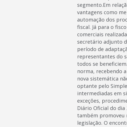
segmento.Em relação
vantagens como melh
automação dos proc
fiscal. Já para o fi
comerciais realizad
secretário adjunto 
período de adaptaçã
representantes do s
todos se beneficiem
norma, recebendo ap
nova sistemática nã
optante pelo Simple
intermediadas em si
exceções, procedime
Diário Oficial do di
também promoveu na 
legislação. O encon