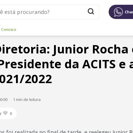
Cha
e Conosco
iretoria: Junior Rocha 
 Presidente da ACITS e
021/2022
0:00
1 min de leitura
r
0
 foi realizada no final de tarde, e reelegeu Junior