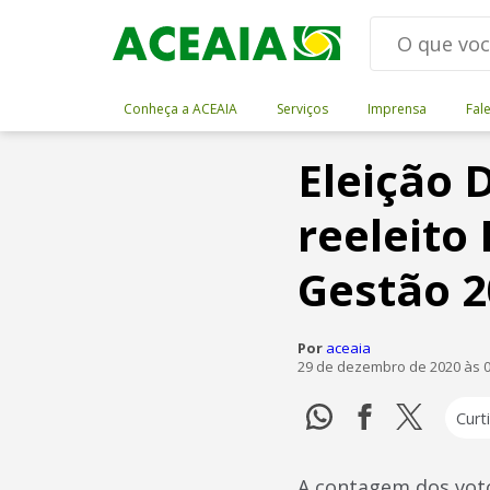
Conheça a ACEAIA
Serviços
Imprensa
Fal
Eleição D
reeleito
Gestão 2
Por
aceaia
29 de dezembro de 2020 às 0
Curti
A contagem dos votos