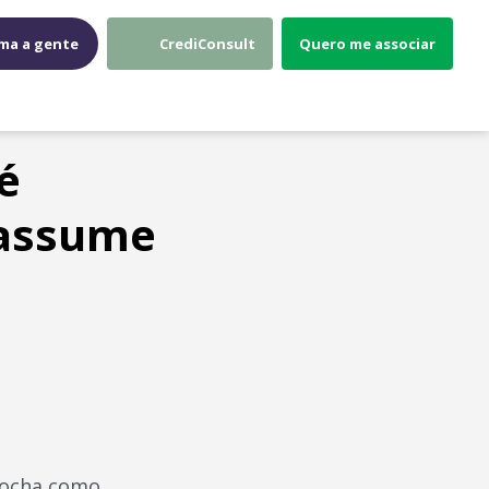
ma a gente
CrediConsult
Quero me associar
é
 assume
 Rocha como