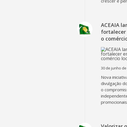
crescer e pe
ACEAIA la
fortalecer
o comércio
30 de junho de
Nova iniciati
divulgação d
o compromiss
independent
promocionais
Valorizar 