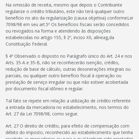
Na omissão de receita, mesmo que depois o Contribuinte
regularize o crédito tributário, este não terá qualquer outro
benefício no ato da regularização (causa objetiva) conformeLei
7098/98 em seu art.5º Os benefícios fiscais serão concedidos
ou revogados na forma e atendendo às disposições
estabelecidas no artigo 155, § 2º, inciso XII, alíneag,da
Constituição Federal.
§ 4º Observado o disposto no Parágrafo único do Art. 24 e nos
Arts. 35-A e 35-B, não se reconhecerão isenção, crédito,
redução de base de cálculo, outras desonerações integrais ou
parciais, ou qualquer outro benefício fiscal à operação ou
prestação de serviço irregular ou que não estiver acobertada
por documento fiscal idôneo e regular.
Tal fato se repete em relação a utilização de crédito referente
a entrada da mercadoria no estabelecimento, nos termos do
Art. 27 da Lei 7098/98, como segue.
Art. 27 O direito de crédito, para efeito de compensação com
débito do imposto, reconhecido ao estabelecimento que tenha
recebido as mercadorias ou para o qual tenham sido prestados