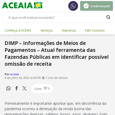
CrediConsult
Conheça a ACEAIA
Serviços
Imprensa
Fale Conosco
DIMP – Informações de Meios de
Pagamentos – Atual ferramenta das
Fazendas Públicas em identificar possível
omissão de receita
Por
aceaia
4 de julho de 2022 às 00:00
7 min de leitura
Curtir
0
Primeiramente é importante apontar que, em decorrência da
pandemia ocorreu a diminuição da renda (soma das
remunerações diversas, salários, lucros, juros, alugueis), logo