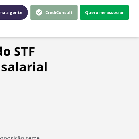
ma a gente
CrediConsult
Quero me associar
do STF
salarial
 oposição teme