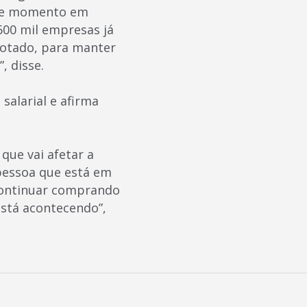
ste momento em
600 mil empresas já
votado, para manter
 disse.
salarial e afirma
que vai afetar a
 pessoa que está em
 continuar comprando
está acontecendo”,