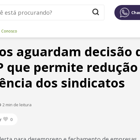
Cha
e Conosco
os aguardam decisão 
 que permite redução 
ncia dos sindicatos
2 min de leitura
r
0
lerta para desemprego e fechamento de empresas,