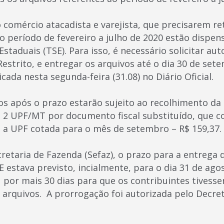
 comércio atacadista e varejista, que precisarem ret
 do período de fevereiro a julho de 2020 estão dispe
staduais (TSE). Para isso, é necessário solicitar aut
estrito, e entregar os arquivos até o dia 30 de se
cada nesta segunda-feira (31.08) no Diário Oficial.
os após o prazo estarão sujeito ao recolhimento d
e 2 UPF/MT por documento fiscal substituído, que c
 a UPF cotada para o mês de setembro – R$ 159,37.
etaria de Fazenda (Sefaz), o prazo para a entrega d
 estava previsto, incialmente, para o dia 31 de ago
 por mais 30 dias para que os contribuintes tivess
s arquivos. A prorrogação foi autorizada pelo Decre