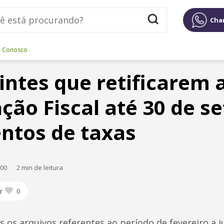
Cha
e Conosco
intes que retificarem 
ação Fiscal até 30 de 
entos de taxas
:00
2 min de leitura
r
0
 os arquivos referentes ao período de fevereiro a j