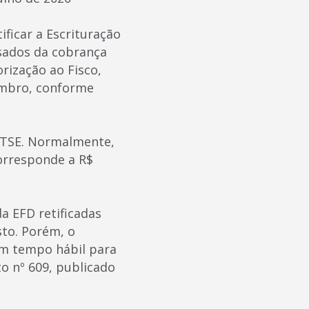
ificar a Escrituração
nsados da cobrança
orização ao Fisco,
tembro, conforme
a TSE. Normalmente,
orresponde a R$
a EFD retificadas
sto. Porém, o
em tempo hábil para
to nº 609, publicado