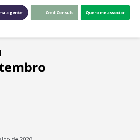
ma a gente
CrediConsult
Quero me associar
a
setembro
ulho de 2020