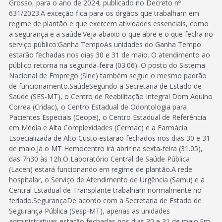
Grosso, para o ano de 2024, publicado no Decreto nº
631/2023.A exceção fica para os órgãos que trabalham em
regime de plantão e que exercem atividades essenciais, como
a segurança e a saúde.Veja abaixo o que abre e o que fecha no
serviço público:Ganha TempoAs unidades do Ganha Tempo
estarão fechadas nos dias 30 e 31 de maio. O atendimento ao
público retorna na segunda-feira (03.06). O posto do Sistema
Nacional de Emprego (Sine) também segue o mesmo padrão
de funcionamento.SaúdeSegundo a Secretaria de Estado de
Saúde (SES-MT), o Centro de Reabilitação Integral Dom Aquino
Correa (Cridac), o Centro Estadual de Odontologia para
Pacientes Especiais (Ceope), o Centro Estadual de Referência
em Média e Alta Complexidades (Cermac) e a Farmácia
Especializada de Alto Custo estarão fechados nos dias 30 e 31
de maio.Já o MT Hemocentro irá abrir na sexta-feira (31.05),
das 7h30 às 12h.O Laboratório Central de Saúde Pública
(Lacen) estará funcionando em regime de plantão.A rede
hospitalar, o Serviço de Atendimento de Urgência (Samu) e a
Central Estadual de Transplante trabalham normalmente no
feriado.SegurançaDe acordo com a Secretaria de Estado de
Segurança Pública (Sesp-MT), apenas as unidades
administrativas estarão fechadas nos dias 30 e 31 de maio.Em