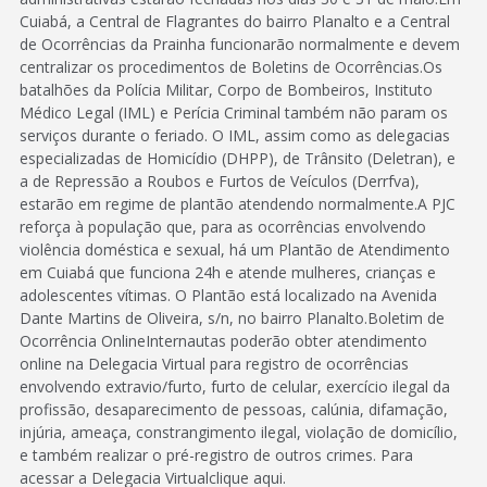
Cuiabá, a Central de Flagrantes do bairro Planalto e a Central
de Ocorrências da Prainha funcionarão normalmente e devem
centralizar os procedimentos de Boletins de Ocorrências.Os
batalhões da Polícia Militar, Corpo de Bombeiros, Instituto
Médico Legal (IML) e Perícia Criminal também não param os
serviços durante o feriado. O IML, assim como as delegacias
especializadas de Homicídio (DHPP), de Trânsito (Deletran), e
a de Repressão a Roubos e Furtos de Veículos (Derrfva),
estarão em regime de plantão atendendo normalmente.A PJC
reforça à população que, para as ocorrências envolvendo
violência doméstica e sexual, há um Plantão de Atendimento
em Cuiabá que funciona 24h e atende mulheres, crianças e
adolescentes vítimas. O Plantão está localizado na Avenida
Dante Martins de Oliveira, s/n, no bairro Planalto.Boletim de
Ocorrência OnlineInternautas poderão obter atendimento
online na Delegacia Virtual para registro de ocorrências
envolvendo extravio/furto, furto de celular, exercício ilegal da
profissão, desaparecimento de pessoas, calúnia, difamação,
injúria, ameaça, constrangimento ilegal, violação de domicílio,
e também realizar o pré-registro de outros crimes. Para
acessar a Delegacia Virtualclique aqui.