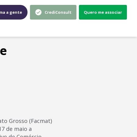
ma a gente
CrediConsult
Quero me associar
de
ato Grosso (Facmat)
17 de maio a
tivo de Comércio