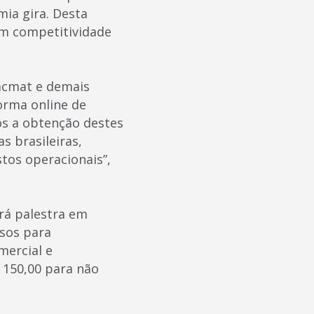
mia gira. Desta
em competitividade
acmat e demais
orma online de
os a obtenção destes
s brasileiras,
tos operacionais”,
ará palestra em
ssos para
mercial e
$ 150,00 para não