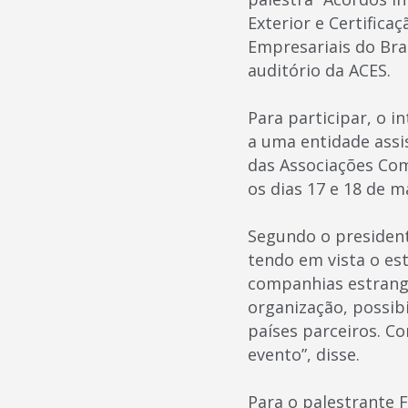
Exterior e Certific
Empresariais do Bras
auditório da ACES.
Para participar, o i
a uma entidade assi
das Associações Com
os dias 17 e 18 de m
Segundo o president
tendo em vista o es
companhias estrang
organização, possibi
países parceiros. C
evento”, disse.
Para o palestrante F