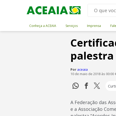
Conheça a ACEAIA
Serviços
Imprensa
Fal
Certific
palestra
Por
aceaia
10 de maio de 2018 às 00:00
Curti
A Federação das Ass
e a Associação Comer
palestra “Acordos I