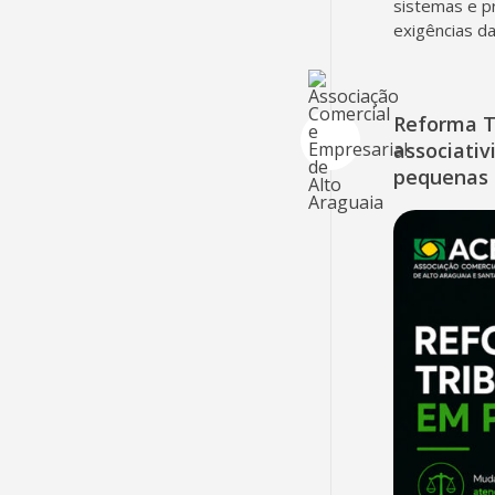
sistemas e p
exigências d
Reforma T
associativ
pequenas