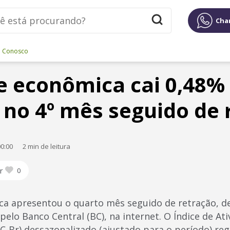
Cha
e Conosco
e econômica cai 0,48%
 no 4º mês seguido de 
0:00
2 min de leitura
r
0
ca apresentou o quarto mês seguido de retração, 
 pelo Banco Central (BC), na internet. O Índice de A
BC-Br) dessazonalizado (ajustado para o período) re