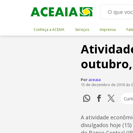
Conheça a ACEAIA
Serviços
Imprensa
Fal
Atividad
outubro,
Por
aceaia
15 de dezembro de 2016 às 0
Curti
A atividade econômi
divulgados hoje (15)
do Banco Central (I