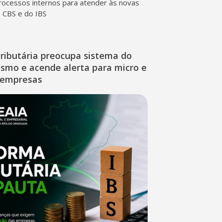
rocessos internos para atender às novas
a CBS e do IBS
ributária preocupa sistema do
ismo e acende alerta para micro e
 empresas