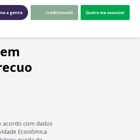
ma a gente
CrediConsult
Quero me associar
 em
recuo
de acordo com dados
tividade Econômica
gistrou queda de