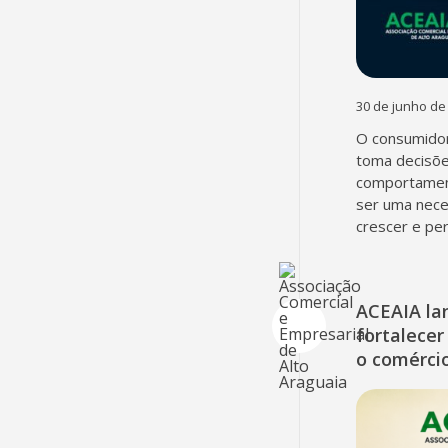
30 de junho de
O consumidor
toma decisõe
comportament
ser uma nec
crescer e pe
ACEAIA la
fortalecer
o comércio