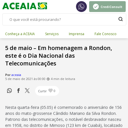
CrediConsult
Conheça a ACEAIA
Serviços
Imprensa
Fale Conosco
5 de maio – Em homenagem a Rondon,
este é o Dia Nacional das
Telecomunicações
Por
aceaia
5 de maio de 2021 às 00:00
4 min de leitura
Curtir
0
Nesta quarta-feira (05.05) é comemorado o aniversário de 156
anos do mato-grossense Cândido Mariano da Silva Rondon.
Patrono das telecomunicações, o notável desbravador nasceu
em 1958, no distrito de Mimoso (123 km de Cuiabá), localizado